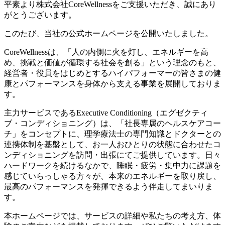
新
平素より株式会社CoreWellnessをご支援いただき、誠にあり
日
がとうございます。
時
:
このたび、当社の公式ホームページを公開いたしました。
CoreWellnessは、「人の内側に火を灯し、エネルギーを高
め、挑戦と価値が循環する社会を創る」という理念のもと、
経営者・役員をはじめとするハイパフォーマーの皆さまの健
康とパフォーマンスを身体から支える事業を展開しておりま
す。
主力サービスであるExecutive Conditioning（エグゼクティ
ブ・コンディショニング）は、「社長専属のヘルスケアコー
チ」をコンセプトに、理学療法士の専門知識とドクターとの
連携体制を基盤として、お一人おひとりの状態に合わせたコ
ンディショニングを訪問・出張にてご提供しています。日々
ハードワークを続けるなかで、睡眠・疲労・集中力に課題を
感じていらっしゃる方々が、本来のエネルギーを取り戻し、
最高のパフォーマンスを発揮できるよう伴走してまいりま
す。
本ホームページでは、サービスの詳細や私たちの考え方、体