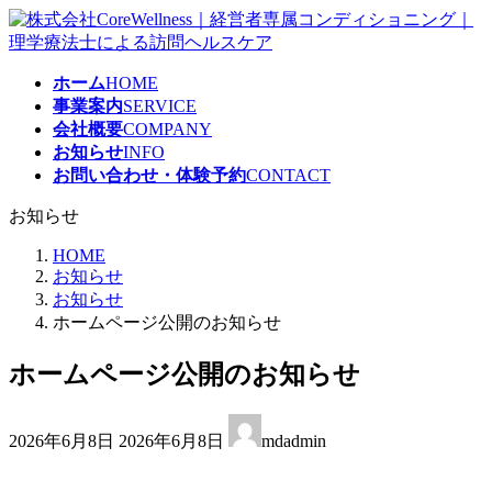
コ
ナ
ン
ビ
テ
ゲ
ホーム
HOME
ン
ー
事業案内
SERVICE
ツ
シ
会社概要
COMPANY
へ
ョ
お知らせ
INFO
ス
ン
お問い合わせ・体験予約
CONTACT
キ
に
ッ
移
お知らせ
プ
動
HOME
お知らせ
お知らせ
ホームページ公開のお知らせ
ホームページ公開のお知らせ
最
2026年6月8日
2026年6月8日
mdadmin
終
更